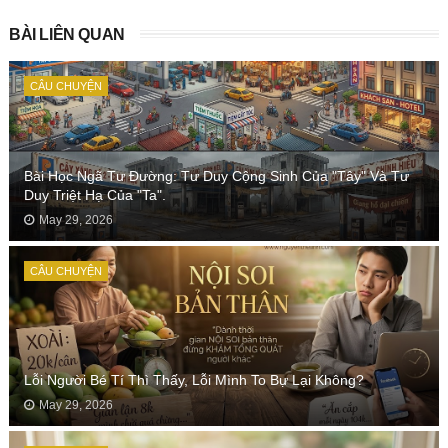
BÀI LIÊN QUAN
CÂU CHUYỆN
Bài Học Ngã Tư Đường: Tư Duy Cộng Sinh Của "Tây" Và Tư
Duy Triệt Hạ Của "Ta".
May 29, 2026
CÂU CHUYỆN
Lỗi Người Bé Tí Thì Thấy, Lỗi Mình To Bự Lại Không?
May 29, 2026