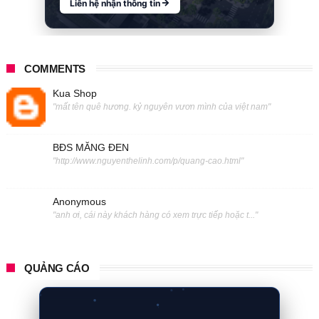
Liên hệ nhận thông tin
COMMENTS
Kua Shop
"mất tên quê hương. kỷ nguyên vươn mình của việt nam"
BĐS MĂNG ĐEN
"http://www.nguyenthelinh.com/p/quang-cao.html"
Anonymous
"anh ơi, cái này khách hàng có xem trực tiếp hoặc t..."
QUẢNG CÁO