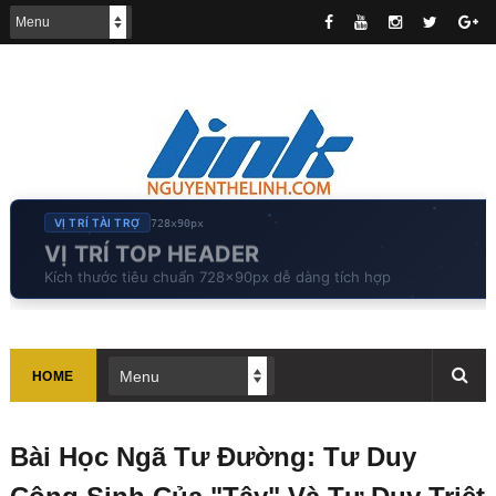
VỊ TRÍ TÀI TRỢ
728x90px
VỊ TRÍ TOP HEADER
Kích thước tiêu chuẩn 728x90px dễ dàng tích hợp
HOME
Bài Học Ngã Tư Đường: Tư Duy