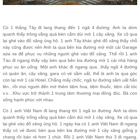
Có 1 thằng Tây đi lang thang đến 1 ngã 4 đường. Anh ta dòm 
quanh thấy trông vắng quá bèn cắm dùi mở 1 cây xăng. Xe cộ qua 
lại ghé vào đổ xăng ủng hộ. 1 anh Tây khác ghé đổ xăng thấy chỗ 
này cũng được nên Anh ta qua bên kia đường mở một cái Garage 
sửa xe để phục vụ những người ghé vào đổ xăng. Thế rồi 1 anh 
Tàu đi ngang thấy vậy bèn qua bên kia đường mở 1 cái nhà hàng 
phục vụ ăn uống. Một anh khác đi ngang qua...thấy ngã 4 đường 
có quán ăn, cây xăng, gara có vẻ sầm uất, thế là anh ta qua góc 
còn lại mở 1 cái Hotel. Chẳng mấy chốc, ngã tư đường sầm uất hẳn 
lên...rồi mọi người đến mở thêm tiệm hoa, tiệm thuốc, tiệm cắt tóc 
v.v....Khu vực trở thành 1 trung tâm thương mại đông đúc. Bà con 
Có 1 anh Việt Nam đi lang thang tới 1 ngã tư đường. Anh ta dòm 
quanh thấy trống vắng quá bèn cắm dùi mở 1 cây xăng. Xe cộ qua 
lại ghé vào đổ xăng ủng hộ. 1 ngày kia có 1 anh Việt Nam đi ngang 
thấy có vẻ đươc bèn qua bên kia đường mở 1 cây xăng giống y 
chang rồi bán rẻ hơn 1 chút. Rồi 1 anh Việt Nam thứ 3 đi ngang, 