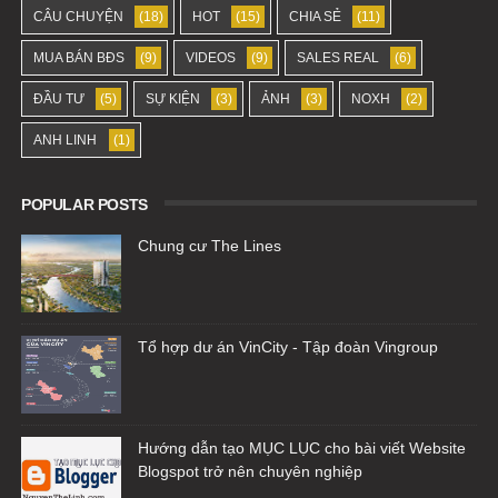
CÂU CHUYỆN
(18)
HOT
(15)
CHIA SẺ
(11)
MUA BÁN BĐS
(9)
VIDEOS
(9)
SALES REAL
(6)
ĐẦU TƯ
(5)
SỰ KIỆN
(3)
ẢNH
(3)
NOXH
(2)
ANH LINH
(1)
POPULAR POSTS
Chung cư The Lines
Tổ hợp dư án VinCity - Tập đoàn Vingroup
Hướng dẫn tạo MỤC LỤC cho bài viết Website
Blogspot trở nên chuyên nghiệp