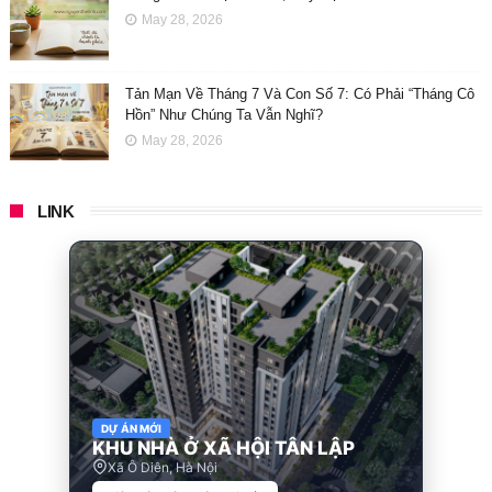
May 28, 2026
Tản Mạn Về Tháng 7 Và Con Số 7: Có Phải “Tháng Cô
Hồn” Như Chúng Ta Vẫn Nghĩ?
May 28, 2026
LINK
DỰ ÁN MỚI
KHU NHÀ Ở XÃ HỘI TÂN LẬP
Xã Ô Diên, Hà Nội