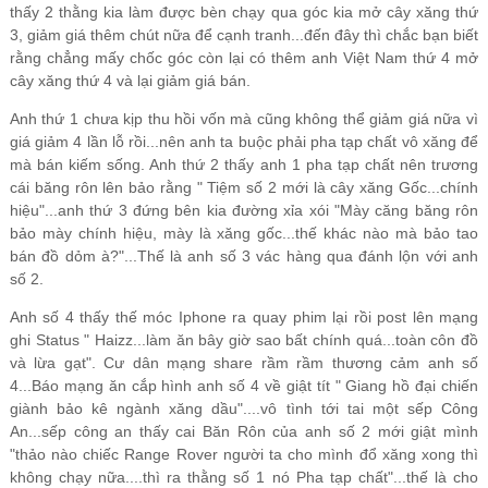
thấy 2 thằng kia làm được bèn chạy qua góc kia mở cây xăng thứ 
3, giảm giá thêm chút nữa để cạnh tranh...đến đây thì chắc bạn biết 
rằng chẳng mấy chốc góc còn lại có thêm anh Việt Nam thứ 4 mở 
cây xăng thứ 4 và lại giảm giá bán.
Anh thứ 1 chưa kịp thu hồi vốn mà cũng không thể giảm giá nữa vì 
giá giảm 4 lần lỗ rồi...nên anh ta buộc phải pha tạp chất vô xăng để 
mà bán kiếm sống. Anh thứ 2 thấy anh 1 pha tạp chất nên trương 
cái băng rôn lên bảo rằng " Tiệm số 2 mới là cây xăng Gốc...chính 
hiệu"...anh thứ 3 đứng bên kia đường xỉa xói "Mày căng băng rôn 
bảo mày chính hiệu, mày là xăng gốc...thế khác nào mà bảo tao 
bán đồ dỏm à?"...Thế là anh số 3 vác hàng qua đánh lộn với anh 
số 2.
Anh số 4 thấy thế móc Iphone ra quay phim lại rồi post lên mạng 
ghi Status " Haizz...làm ăn bây giờ sao bất chính quá...toàn côn đồ 
và lừa gạt". Cư dân mạng share rầm rầm thương cảm anh số 
4...Báo mạng ăn cắp hình anh số 4 về giật tít " Giang hồ đại chiến 
giành bảo kê ngành xăng dầu"....vô tình tới tai một sếp Công 
An...sếp công an thấy cai Băn Rôn của anh số 2 mới giật mình 
"thảo nào chiếc Range Rover người ta cho mình đổ xăng xong thì 
không chạy nữa....thì ra thằng số 1 nó Pha tạp chất"...thế là cho 