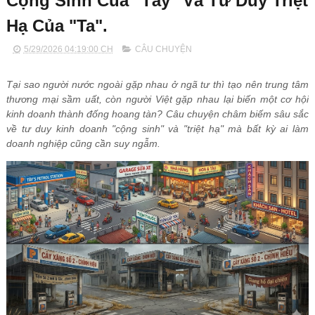
Cộng Sinh Của "Tây" Và Tư Duy Triệt
Hạ Của "Ta".
5/29/2026 04:19:00 CH
CÂU CHUYỆN
Tại sao người nước ngoài gặp nhau ở ngã tư thì tạo nên trung tâm 
thương mại sầm uất, còn người Việt gặp nhau lại biến một cơ hội 
kinh doanh thành đống hoang tàn? Câu chuyện châm biếm sâu sắc 
về tư duy kinh doanh "cộng sinh" và "triệt hạ" mà bất kỳ ai làm 
doanh nghiệp cũng cần suy ngẫm.