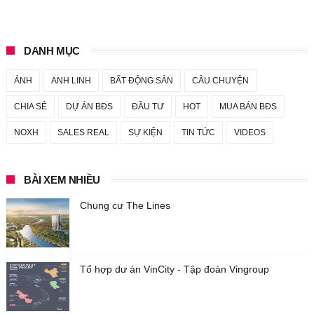
DANH MỤC
ẢNH
ANH LINH
BẤT ĐỘNG SẢN
CÂU CHUYỆN
CHIA SẺ
DỰ ÁN BĐS
ĐẦU TƯ
HOT
MUA BÁN BĐS
NOXH
SALES REAL
SỰ KIỆN
TIN TỨC
VIDEOS
BÀI XEM NHIỀU
Chung cư The Lines
Tổ hợp dư án VinCity - Tập đoàn Vingroup