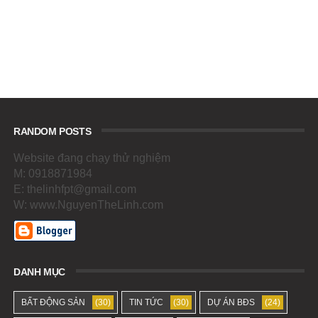
RANDOM POSTS
Website đang chạy thử nghiệm
M: 0918871984
E: thelinhfpt@gmail.com
W: www.NguyenTheLinh.com
DANH MỤC
BẤT ĐỘNG SẢN
(30)
TIN TỨC
(30)
DỰ ÁN BĐS
(24)