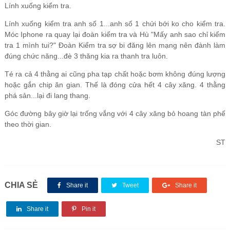
Lính xuống kiểm tra.
Lính xuống kiểm tra anh số 1...anh số 1 chửi bới ko cho kiểm tra. 
Móc Iphone ra quay lại đoàn kiểm tra và Hù "Mấy anh sao chỉ kiểm 
tra 1 mình tui?" Đoàn Kiểm tra sợ bi đăng lên mạng nên đành làm 
đúng chức năng...đè 3 thăng kia ra thanh tra luôn.
Té ra cả 4 thằng ai cũng pha tạp chất hoặc bơm không đúng lượng 
hoặc gắn chip ăn gian. Thế là đóng cửa hết 4 cây xăng. 4 thằng 
Góc đường bây giờ lại trống vắng với 4 cây xăng bỏ hoang tàn phế 
theo thời gian.
ST
CHIA SẺ
Share it
Tweet
Share it
Share it
Pin it