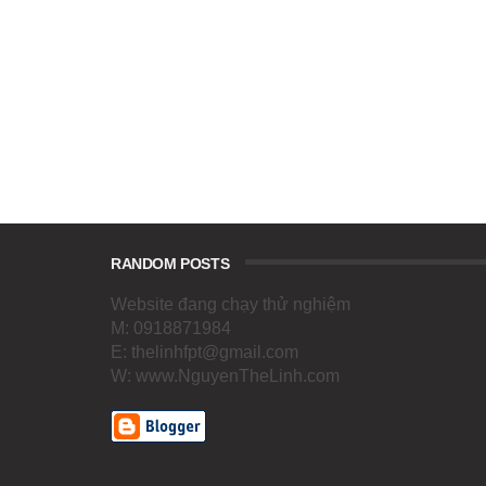
RANDOM POSTS
Website đang chạy thử nghiệm
M: 0918871984
E: thelinhfpt@gmail.com
W: www.NguyenTheLinh.com