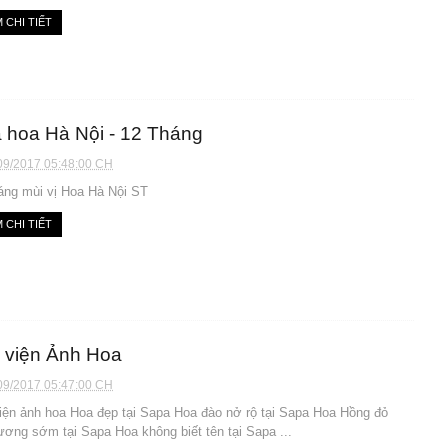
 CHI TIẾT
 hoa Hà Nội - 12 Tháng
09/2017 05:48:00 CH
áng mùi vị Hoa Hà Nội ST
 CHI TIẾT
 viện Ảnh Hoa
09/2017 05:47:00 CH
iện ảnh hoa Hoa đẹp tại Sapa Hoa đào nở rộ tại Sapa Hoa Hồng đỏ
ương sớm tại Sapa Hoa không biết tên tại Sapa ...