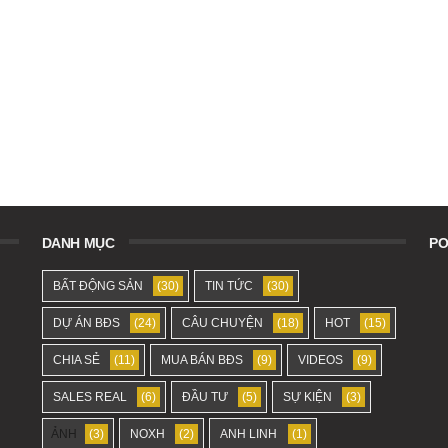
DANH MỤC
PO
BẤT ĐỘNG SẢN
(30)
TIN TỨC
(30)
DỰ ÁN BĐS
(24)
CÂU CHUYỆN
(18)
HOT
(15)
CHIA SẺ
(11)
MUA BÁN BĐS
(9)
VIDEOS
(9)
SALES REAL
(6)
ĐẦU TƯ
(5)
SỰ KIỆN
(3)
ẢNH
(3)
NOXH
(2)
ANH LINH
(1)