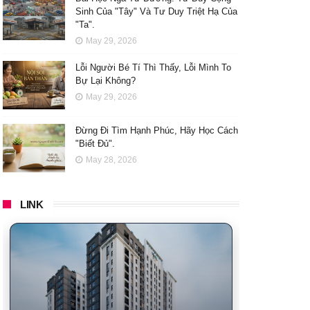
Sinh Của "Tây" Và Tư Duy Triệt Hạ Của
"Ta".
May 29, 2026
Lỗi Người Bé Tí Thì Thấy, Lỗi Mình To
Bự Lại Không?
May 29, 2026
Đừng Đi Tìm Hạnh Phúc, Hãy Học Cách
"Biết Đủ".
May 28, 2026
LINK