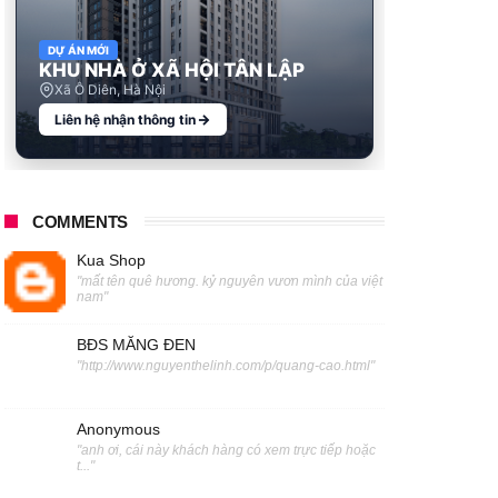
DỰ ÁN MỚI
KHU NHÀ Ở XÃ HỘI TÂN LẬP
Xã Ô Diên, Hà Nội
Liên hệ nhận thông tin
COMMENTS
Kua Shop
"mất tên quê hương. kỷ nguyên vươn mình của việt
nam"
BĐS MĂNG ĐEN
"http://www.nguyenthelinh.com/p/quang-cao.html"
Anonymous
"anh ơi, cái này khách hàng có xem trực tiếp hoặc
t..."