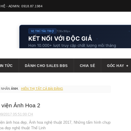
 HỆ - ADMIN: 0918.87.1984
VỊ TRÍ TÀI TRỢ
728x90px
KẾT NỐI VỚI ĐỘC GIẢ
Hơn 10.000+ lượt truy cập chất lượng mỗi tháng
IN TỨC
DÀNH CHO SALES BĐS
CHIA SẺ
GÓC HAY
Ó NHÃN
ẢNH
.
HIỂN THỊ TẤT CẢ BÀI ĐĂNG
 viện Ảnh Hoa 2
09/2017 05:51:00 CH
iện ảnh hoa đẹp, Ảnh hoa nghệ thuật 2017, Những tấm hình chụp
oa đẹp nghệ thuật Thế Linh