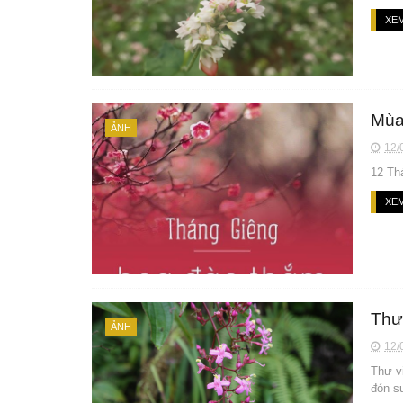
XEM
Mùa
ẢNH
12/
12 Th
XEM
Thư
ẢNH
12/
Thư v
đón s