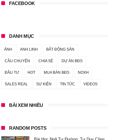
FACEBOOK
DANH MỤC
ẢNH
ANH LINH
BẤT ĐỘNG SẢN
CÂU CHUYỆN
CHIA SẺ
DỰ ÁN BĐS
ĐẦU TƯ
HOT
MUA BÁN BĐS
NOXH
SALES REAL
SỰ KIỆN
TIN TỨC
VIDEOS
BÀI XEM NHIỀU
RANDOM POSTS
Bài Học Ngã Tư Đường: Tư Duy Cộng