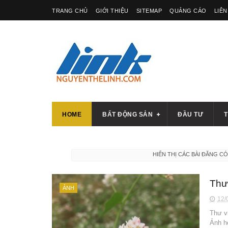
TRANG CHỦ
GIỚI THIỆU
SITEMAP
QUẢNG CÁO
LIÊN
HOME
BẤT ĐỘNG SẢN
ĐẦU TƯ
T
HIỂN THỊ CÁC BÀI ĐĂNG C
Thư
ẢNH
12/
Thư v
Ảnh h