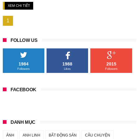
XEM CHI TIẾT
1
FOLLOW US
1984
1988
2015
Followers
Likes
Followers
FACEBOOK
DANH MỤC
ẢNH
ANH LINH
BẤT ĐỘNG SẢN
CÂU CHUYỆN