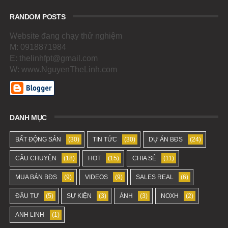
RANDOM POSTS
Website đang chạy thử nghiệm
M: 0918871984
E: thelinhfpt@gmail.com
W: www.NguyenTheLinh.com
DANH MỤC
BẤT ĐỘNG SẢN
(30)
TIN TỨC
(30)
DỰ ÁN BĐS
(24)
CÂU CHUYỆN
(18)
HOT
(15)
CHIA SẺ
(11)
MUA BÁN BĐS
(9)
VIDEOS
(9)
SALES REAL
(6)
ĐẦU TƯ
(5)
SỰ KIỆN
(3)
ẢNH
(3)
NOXH
(2)
ANH LINH
(1)