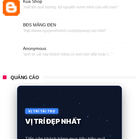
Kua Shop
"mất tên quê hương. kỷ nguyên vươn mình của việt nam"
BĐS MĂNG ĐEN
"http://www.nguyenthelinh.com/p/quang-cao.html"
Anonymous
"anh ơi, cái này khách hàng có xem trực tiếp hoặc t..."
QUẢNG CÁO
VỊ TRÍ TÀI TRỢ
VỊ TRÍ ĐẸP NHẤT
Tiếp cận khách hàng mục tiêu hiệu quả