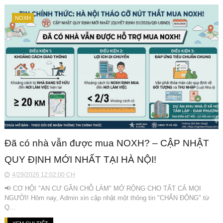
NOXH
Đã có nhà vẫn được mua NOXH? – CẬP NHẬT
QUY ĐỊNH MỚI NHẤT TẠI HÀ NỘI!
4/29/2026 12:02:00 CH
📢 CƠ HỘI "AN CƯ GẦN CHỖ LÀM" MỞ RỘNG CHO TẤT CẢ MỌI
NGƯỜI! Hôm nay, Admin xin cập nhật một thông tin "CHẤN ĐỘNG" từ
Q...