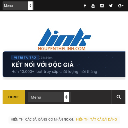
VỊ TRÍ TÀI TRỢ
728x90px
KẾT NỐI VỚI ĐỘC GIẢ
Hơn 10.000+ lượt truy cập chất lượng mỗi tháng
HOME
HIỂN THỊ CÁC BÀI ĐĂNG CÓ NHÃN
NOXH
.
HIỂN THỊ TẤT CẢ BÀI ĐĂNG