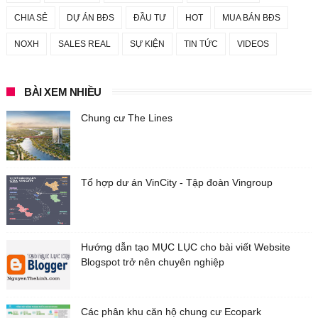
CHIA SẺ
DỰ ÁN BĐS
ĐẦU TƯ
HOT
MUA BÁN BĐS
NOXH
SALES REAL
SỰ KIỆN
TIN TỨC
VIDEOS
BÀI XEM NHIỀU
Chung cư The Lines
Tổ hợp dư án VinCity - Tập đoàn Vingroup
Hướng dẫn tạo MỤC LỤC cho bài viết Website
Blogspot trở nên chuyên nghiệp
Các phân khu căn hộ chung cư Ecopark