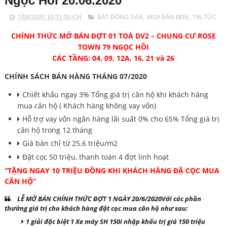
Ngọc Hồi 20.06.2020
7/08/2020 10:31:00 CH
BẤT ĐỘNG SẢN
,
MUA BÁN BĐS
,
TIN TỨC
CHÍNH THỨC MỞ BÁN ĐỢT 01 TOÀ DV2 – CHUNG CƯ ROSE
TOWN 79 NGỌC HỒI
CÁC TẦNG: 04, 09, 12A, 16, 21 và 26
CHÍNH SÁCH BÁN HÀNG THÁNG 07/2020
Chiết khấu ngay 3% Tổng giá trị căn hộ khi khách hàng
mua căn hộ ( Khách hàng không vay vốn)
Hỗ trợ vay vốn ngân hàng lãi suất 0% cho 65% Tổng giá trị
căn hộ trong 12 tháng
Giá bán chỉ từ 25.6 triệu/m2
Đặt cọc 50 triệu, thanh toán 4 đợt linh hoạt
“TẶNG NGAY 10 TRIỆU ĐỒNG KHI KHÁCH HÀNG ĐẶ CỌC MUA
CĂN HỘ”
LỄ MỞ BÁN CHÍNH THỨC ĐỢT 1 NGÀY 20/6/2020
Với các phần
thưởng giá trị cho khách hàng đặt cọc mua căn hộ như sau:
1 giải đặc biệt 1 Xe máy SH 150i nhập khẩu trị giá 150 triệu