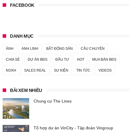
FACEBOOK
DANH MỤC
ẢNH
ANH LINH
BẤT ĐỘNG SẢN
CÂU CHUYỆN
CHIA SẺ
DỰ ÁN BĐS
ĐẦU TƯ
HOT
MUA BÁN BĐS
NOXH
SALES REAL
SỰ KIỆN
TIN TỨC
VIDEOS
BÀI XEM NHIỀU
Chung cư The Lines
Tổ hợp dư án VinCity - Tập đoàn Vingroup