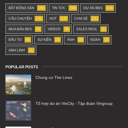
BẤT ĐỘNG SẢN
(30)
TIN TỨC
(30)
DỰ ÁN BĐS
(24)
CÂU CHUYỆN
(18)
HOT
(15)
CHIA SẺ
(11)
MUA BÁN BĐS
(9)
VIDEOS
(9)
SALES REAL
(6)
ĐẦU TƯ
(5)
SỰ KIỆN
(3)
ẢNH
(3)
NOXH
(2)
ANH LINH
(1)
POPULAR POSTS
Chung cư The Lines
Tổ hợp dư án VinCity - Tập đoàn Vingroup