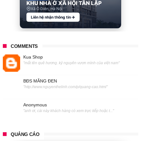
KHU NHÀ Ở XÃ HỘI TÂN LẬP
Xã Ô Diên, Hà Nội
Liên hệ nhận thông tin
COMMENTS
Kua Shop
"mất tên quê hương. kỷ nguyên vươn mình của việt nam"
BĐS MĂNG ĐEN
"http://www.nguyenthelinh.com/p/quang-cao.html"
Anonymous
"anh ơi, cái này khách hàng có xem trực tiếp hoặc t..."
QUẢNG CÁO