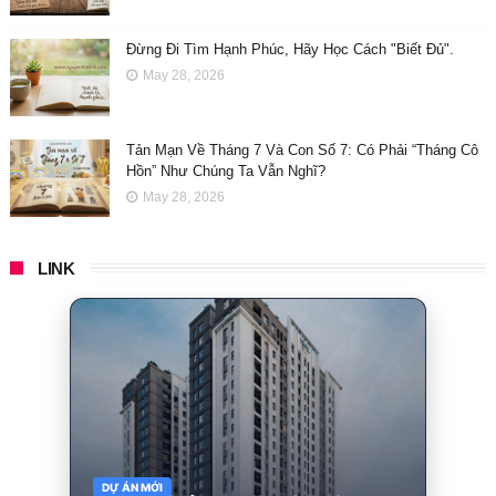
Đừng Đi Tìm Hạnh Phúc, Hãy Học Cách "Biết Đủ".
May 28, 2026
Tản Mạn Về Tháng 7 Và Con Số 7: Có Phải “Tháng Cô
Hồn” Như Chúng Ta Vẫn Nghĩ?
May 28, 2026
LINK
DỰ ÁN MỚI