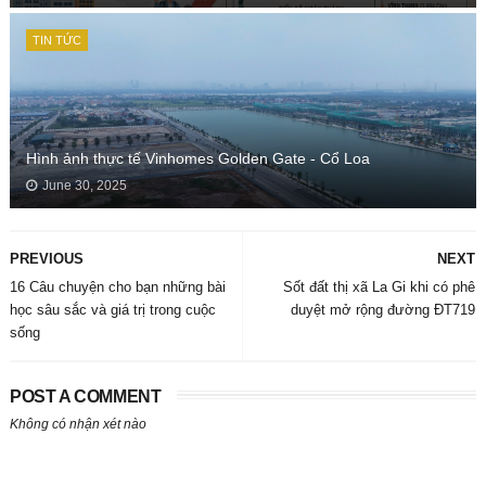
TIN TỨC
Hình ảnh thực tế Vinhomes Golden Gate - Cổ Loa
June 30, 2025
PREVIOUS
NEXT
16 Câu chuyện cho bạn những bài
Sốt đất thị xã La Gi khi có phê
học sâu sắc và giá trị trong cuộc
duyệt mở rộng đường ĐT719
sống
POST A COMMENT
Không có nhận xét nào