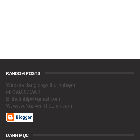
RANDOM POSTS
Website đang chạy thử nghiệm
M: 0918871984
E: thelinhfpt@gmail.com
W: www.NguyenTheLinh.com
DANH MỤC