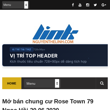
VỊ TRÍ TÀI TRỢ
728x90px
VỊ TRÍ TOP HEADER
Kích thước tiêu chuẩn 728x90px dễ dàng tích hợp
HOME
Mở bán chung cư Rose Town 79