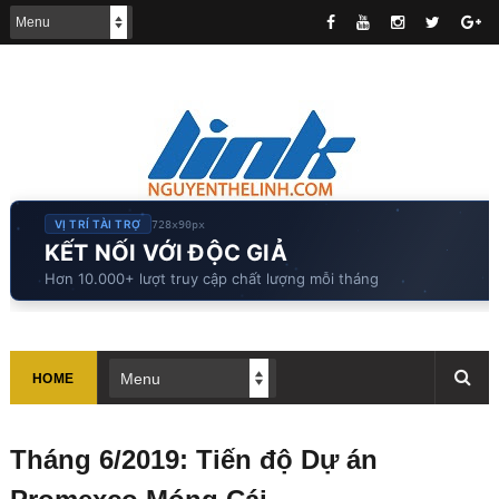
VỊ TRÍ TÀI TRỢ
728x90px
KẾT NỐI VỚI ĐỘC GIẢ
Hơn 10.000+ lượt truy cập chất lượng mỗi tháng
HOME
Tháng 6/2019: Tiến độ Dự án