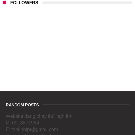
FOLLOWERS
RANDOM POSTS
Website đang chạy thử nghiệm
M: 0918871984
E: thelinhfpt@gmail.com