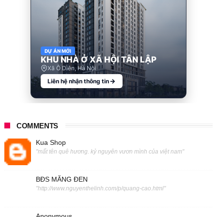
DỰ ÁN MỚI
KHU NHÀ Ở XÃ HỘI TÂN LẬP
Xã Ô Diên, Hà Nội
Liên hệ nhận thông tin
COMMENTS
Kua Shop
"mất tên quê hương. kỷ nguyên vươn mình của việt nam"
BĐS MĂNG ĐEN
"http://www.nguyenthelinh.com/p/quang-cao.html"
Anonymous