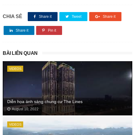
CHIA SẺ
Share it
Tweet
Share it
Share it
Pin it
BÀI LIÊN QUAN
VIDEOS
Diễn họa ánh sáng chung cư The Lines
August 10, 2022
VIDEOS