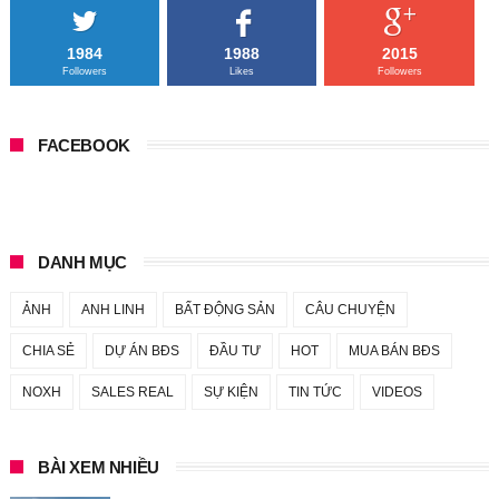
1984
1988
2015
Followers
Likes
Followers
FACEBOOK
DANH MỤC
ẢNH
ANH LINH
BẤT ĐỘNG SẢN
CÂU CHUYỆN
CHIA SẺ
DỰ ÁN BĐS
ĐẦU TƯ
HOT
MUA BÁN BĐS
NOXH
SALES REAL
SỰ KIỆN
TIN TỨC
VIDEOS
BÀI XEM NHIỀU