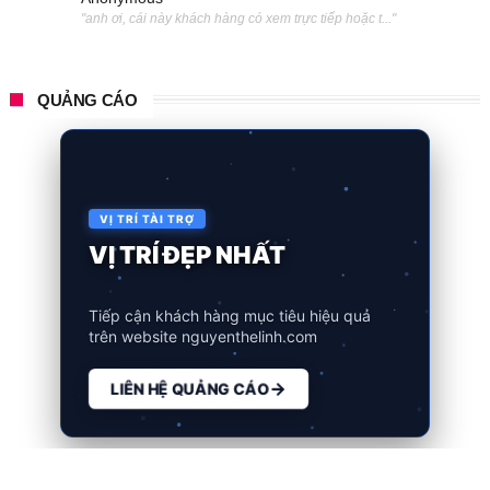
"anh ơi, cái này khách hàng có xem trực tiếp hoặc t..."
QUẢNG CÁO
VỊ TRÍ TÀI TRỢ
QUẢNG CÁO TẠI ĐÂY
VỊ TRÍ ĐẸP NHẤT
Tiếp cận khách hàng mục tiêu hiệu quả
trên website nguyenthelinh.com
LIÊN HỆ QUẢNG CÁO