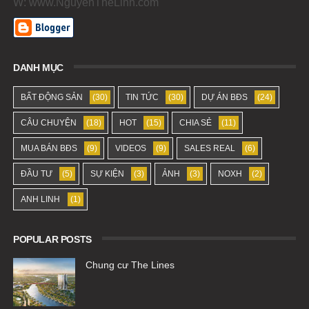
W: www.NguyenTheLinh.com
DANH MỤC
BẤT ĐỘNG SẢN
(30)
TIN TỨC
(30)
DỰ ÁN BĐS
(24)
CÂU CHUYỆN
(18)
HOT
(15)
CHIA SẺ
(11)
MUA BÁN BĐS
(9)
VIDEOS
(9)
SALES REAL
(6)
ĐẦU TƯ
(5)
SỰ KIỆN
(3)
ẢNH
(3)
NOXH
(2)
ANH LINH
(1)
POPULAR POSTS
Chung cư The Lines