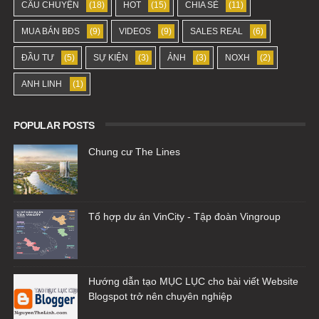
CÂU CHUYỆN
(18)
HOT
(15)
CHIA SẺ
(11)
MUA BÁN BĐS
(9)
VIDEOS
(9)
SALES REAL
(6)
ĐẦU TƯ
(5)
SỰ KIỆN
(3)
ẢNH
(3)
NOXH
(2)
ANH LINH
(1)
POPULAR POSTS
Chung cư The Lines
Tổ hợp dư án VinCity - Tập đoàn Vingroup
Hướng dẫn tạo MỤC LỤC cho bài viết Website
Blogspot trở nên chuyên nghiệp