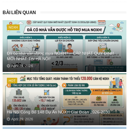
BÀI LIÊN QUAN
NOXH
Đã có nhà vẫn được mua NOXH? – CẬP NHẬT QUY ĐỊNH
MỚI NHẤT TẠI HÀ NỘI!
April 29, 2026
HOT
Hà Nội Công Bố 148 Dự Án NOXH Giai Đoạn 2026-2030
April 29, 2026