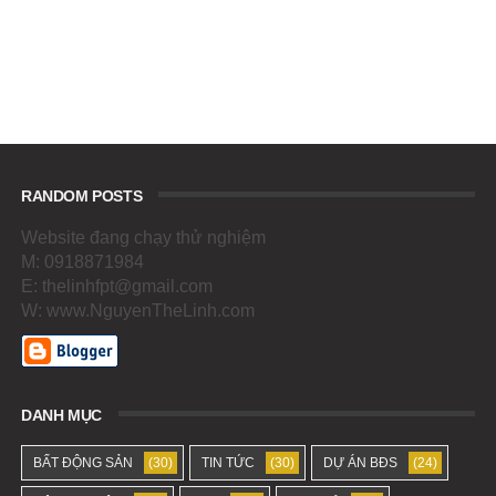
RANDOM POSTS
Website đang chạy thử nghiệm
M: 0918871984
E: thelinhfpt@gmail.com
W: www.NguyenTheLinh.com
DANH MỤC
BẤT ĐỘNG SẢN
(30)
TIN TỨC
(30)
DỰ ÁN BĐS
(24)