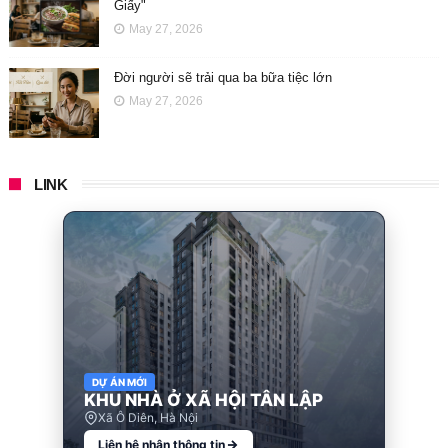
Giấy"
May 27, 2026
Đời người sẽ trải qua ba bữa tiệc lớn
May 27, 2026
LINK
DỰ ÁN MỚI
KHU NHÀ Ở XÃ HỘI TÂN LẬP
Xã Ô Diên, Hà Nội
Liên hệ nhận thông tin