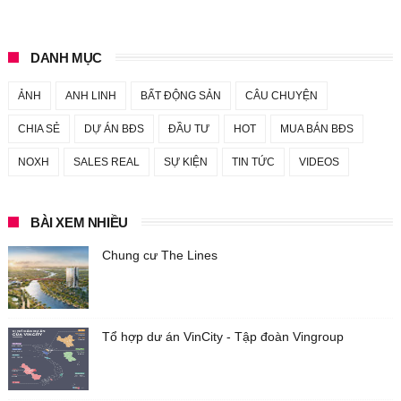
DANH MỤC
ẢNH
ANH LINH
BẤT ĐỘNG SẢN
CÂU CHUYỆN
CHIA SẺ
DỰ ÁN BĐS
ĐẦU TƯ
HOT
MUA BÁN BĐS
NOXH
SALES REAL
SỰ KIỆN
TIN TỨC
VIDEOS
BÀI XEM NHIỀU
Chung cư The Lines
Tổ hợp dư án VinCity - Tập đoàn Vingroup