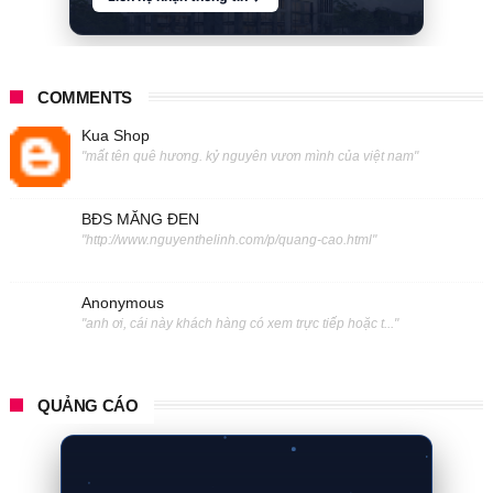
COMMENTS
Kua Shop
"mất tên quê hương. kỷ nguyên vươn mình của việt nam"
BĐS MĂNG ĐEN
"http://www.nguyenthelinh.com/p/quang-cao.html"
Anonymous
"anh ơi, cái này khách hàng có xem trực tiếp hoặc t..."
QUẢNG CÁO